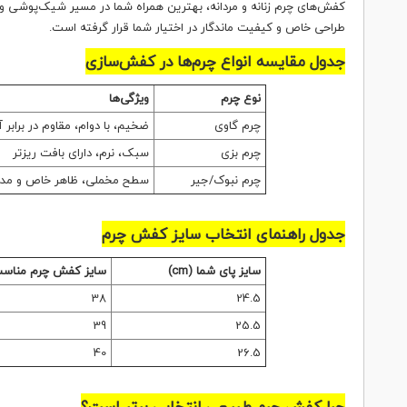
کفش‌های چرم زنانه و مردانه، بهترین همراه شما در مسیر شیک‌پوشی و ر
طراحی خاص و کیفیت ماندگار در اختیار شما قرار گرفته است.
جدول مقایسه انواع چرم‌ها در کفش‌سازی
نوع چرم
ویژگی‌ها
چرم گاوی
ضخیم، با دوام، مقاوم در برا
چرم بزی
سبک، نرم، دارای بافت ریزتر
چرم نبوک/جیر
سطح مخملی، ظاهر خاص و مد
جدول راهنمای انتخاب سایز کفش چرم
سایز پای شما (cm)
سایز کفش چرم مناس
38
24.5
39
25.5
40
26.5
چرا کفش چرم طبیعی انتخابی برتر است؟