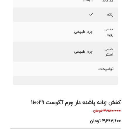
کد کالا:
110029
زنانه
جنس
چرم طبیعی
رویه
جنس
چرم طبیعی
آستر
توضیحات
کفش زنانه پاشنه دار چرم آگوست 110029
۳,۹۸۰,۰۰۰
تومان
۳,۲۶۳,۶۰۰
تومان