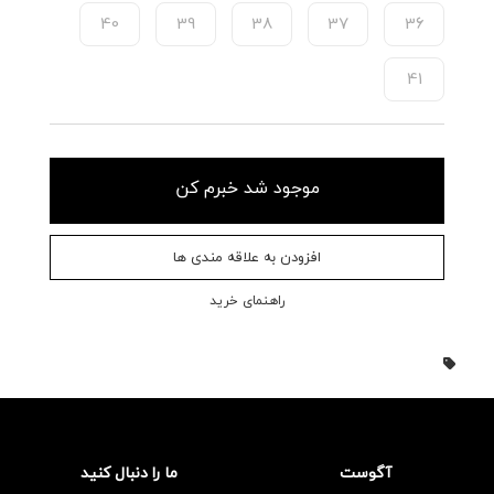
40
39
38
37
36
41
موجود شد خبرم کن
افزودن به علاقه مندی ها
راهنمای خرید
آگوست
ما را دنبال کنید