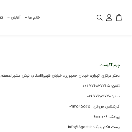
خانم ها
آقایان
کف
چرم آگوست
دفتر مرکزی: تهران، خیابان جمهوری، خیابان ظهیرالاسلام، نبش مشیرالمعظم، پلاک 208،
تلفن: 5-77686771-021
نمابر: 77686770-021
کارشناس فروش: 09125955651
پیامک: 90001029
پست الکترونیک:
info@Agost.ir