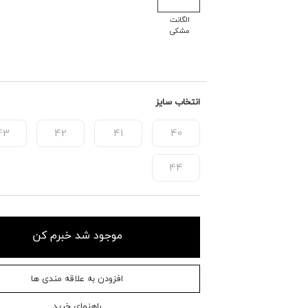
الگانت
مشکی
انتخاب سایز
43
42
41
40
44
موجود شد خبرم کن
افزودن به علاقه مندی ها
راهنمای خرید