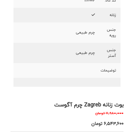
کد کالا:
117006
زنانه
جنس
چرم طبیعی
رویه
جنس
چرم طبیعی
آستر
توضیحات
بوت زنانه Zagreb چرم آگوست
۷,۹۸۰,۰۰۰
تومان
۶,۵۴۳,۶۰۰
تومان