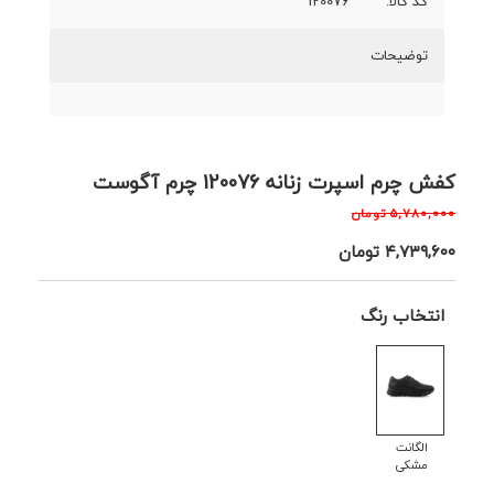
کد کالا:
120076
توضیحات
کفش چرم اسپرت زنانه 120076 چرم آگوست
۵,۷۸۰,۰۰۰
تومان
۴,۷۳۹,۶۰۰
تومان
انتخاب رنگ
الگانت
مشکی