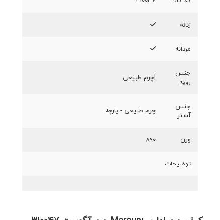
کد کالا:
310047
زنانه
مردانه
جنس
]چرم طبیعی
رویه
جنس
چرم طبیعی - پارچه
آستر
وزن
۸۹۰
توضیحات