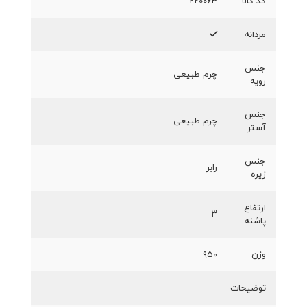
کد کالا:
220063
مردانه
جنس
چرم طبیعی
رویه
جنس
چرم طبیعی
آستر
جنس
رابر
زیره
ارتفاع
۳
پاشنه
وزن
۹۵۰
توضیحات