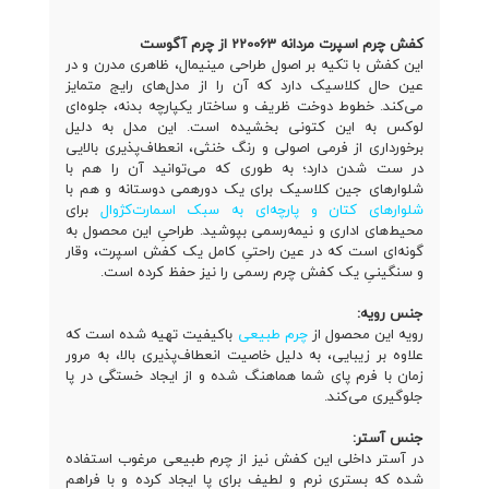
کفش چرم اسپرت مردانه 220063 از چرم آگوست
این کفش با تکیه بر اصول طراحی مینیمال، ظاهری مدرن و در
عین حال کلاسیک دارد که آن را از مدل‌های رایج متمایز
می‌کند. خطوط دوخت ظریف و ساختار یکپارچه بدنه، جلوه‌ای
لوکس به این کتونی بخشیده است. این مدل به دلیل
برخورداری از فرمی اصولی و رنگ خنثی، انعطاف‌پذیری بالایی
در ست شدن دارد؛ به طوری که می‌توانید آن را هم با
شلوارهای جین کلاسیک برای یک دورهمی دوستانه و هم با
شلوارهای کتان و پارچه‌ای به سبک اسمارت‌کژوال
برای
محیط‌های اداری و نیمه‌رسمی بپوشید. طراحیِ این محصول به
گونه‌ای است که در عین راحتیِ کامل یک کفش اسپرت، وقار
و سنگینیِ یک کفش چرم رسمی را نیز حفظ کرده است.
جنس رویه:
رویه این محصول از
چرم طبیعی
باکیفیت تهیه شده است که
علاوه بر زیبایی، به دلیل خاصیت انعطاف‌پذیری بالا، به مرور
زمان با فرم پای شما هماهنگ شده و از ایجاد خستگی در پا
جلوگیری می‌کند.
جنس آستر:
در آستر داخلی این کفش نیز از چرم طبیعی مرغوب استفاده
شده که بستری نرم و لطیف برای پا ایجاد کرده و با فراهم