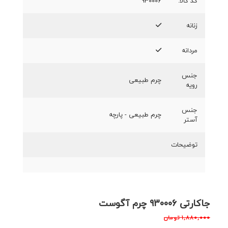
کد کالا:
930006
زنانه
مردانه
جنس
چرم طبیعی
رویه
جنس
چرم طبیعی - پارچه
آستر
توضیحات
جاکارتی 930006 چرم آگوست
۱,۸۸۰,۰۰۰
تومان