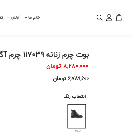
خانم ها
آقایان
کف
بوت چرم زنانه 117039 چرم آگوست
۸,۲۸۰,۰۰۰
تومان
۶,۷۸۹,۶۰۰
تومان
انتخاب رنگ
شرانک