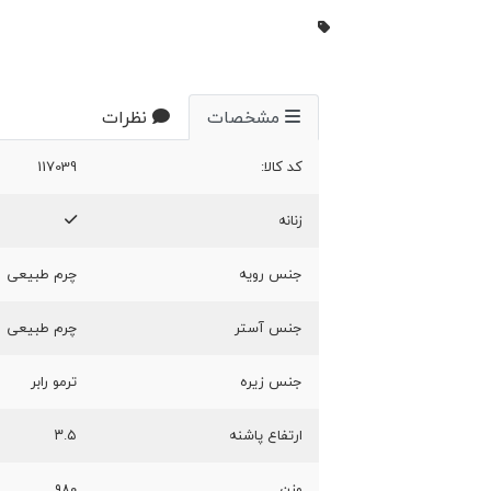
مشخصات
نظرات
کد کالا:
117039
زنانه
جنس رویه
چرم طبیعی
جنس آستر
چرم طبیعی
جنس زیره
ترمو رابر
ارتفاع پاشنه
۳.۵
وزن
۹۸۰