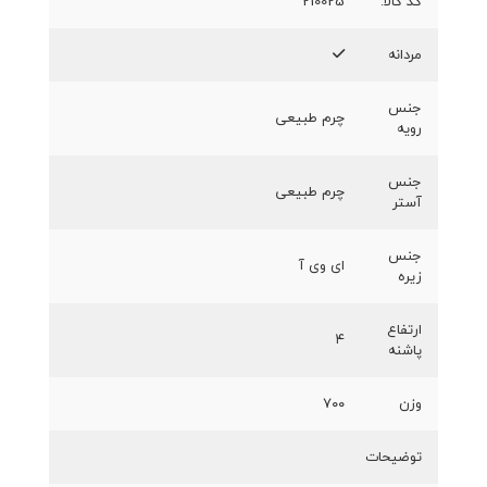
کد کالا:
210025
مردانه
جنس
چرم طبیعی
رویه
جنس
چرم طبیعی
آستر
جنس
ای وی آ
زیره
ارتفاع
۴
پاشنه
وزن
۷۰۰
توضیحات