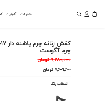
خانم ها
آقایان
کف
کفش زنانه چر
چرم آگوست
۹,۲۸۰,۰۰۰
تومان
۷,۶۰۹,۶۰۰
تومان
انتخاب رنگ