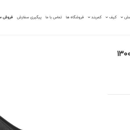
ش
کیف
کمربند
فروشگاه ها
تماس با ما
پیگیری سفارش
فروش سا
م پاشنه دار 130017