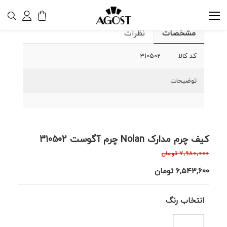
مشخصات
نظرات
کد کالا:
310502
توضیحات
کیف چرم مدارک Nolan چرم آگوست 310502
۷,۹۸۰,۰۰۰
تومان
۶,۵۴۳,۶۰۰
تومان
انتخاب رنگ