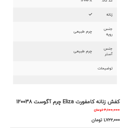
کد کالا:
120038
زنانه
جنس
چرم طبیعی
رویه
جنس
چرم طبیعی
آستر
توضیحات
کفش زنانه کامفورت Eliza چرم آگوست 120038
۲,۱۰۰,۰۰۰
تومان
۱,۷۲۲,۰۰۰
تومان