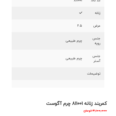
کد کالا:
811001
زنانه
عرض
۲.۵
جنس
چرم طبیعی
رویه
جنس
چرم طبیعی
آستر
توضیحات
کمربند زنانه 811001 چرم‌ آگوست
۳,۱۰۰,۰۰۰
تومان