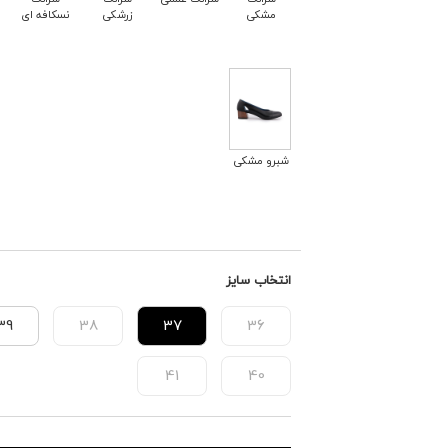
مشکی
زرشکی
نسکافه ای
شبرو مشکی
انتخاب سایز
39
38
37
36
41
40