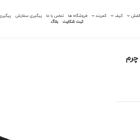
فش
کیف
کمربند
فروشگاه ها
تماس با ما
پیگیری سفارش
پیگیر
ثبت شکایت
بلاگ
ش زنانه پاشنه دار 110038 چرم