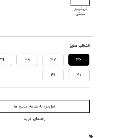
کروکودیل
مشکی
انتخاب سایز
39
38
37
36
41
40
افزودن به علاقه مندی ها
راهنمای خرید