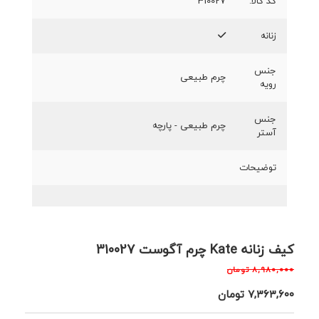
کد کالا:
310027
زنانه
جنس
چرم طبیعی
رویه
جنس
چرم طبیعی - پارچه
آستر
توضیحات
کیف زنانه Kate چرم آگوست 310027
۸,۹۸۰,۰۰۰
تومان
۷,۳۶۳,۶۰۰
تومان