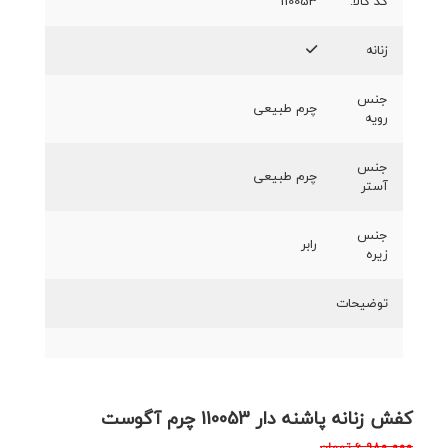
کد کالا:
110053
زنانه
جنس
چرم طبیعی
رویه
جنس
چرم طبیعی
آستر
جنس
رابر
زیره
توضیحات
کفش زنانه پاشنه دار 110053 چرم آگوست
۶,۹۸۰,۰۰۰
تومان