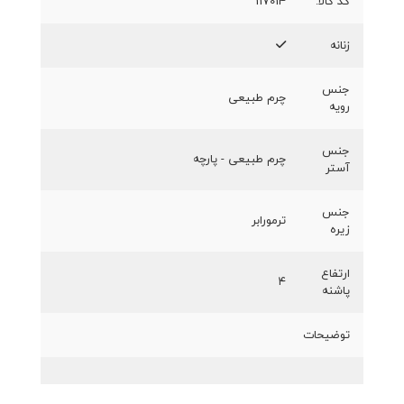
کد کالا:
117014
زنانه
جنس
چرم طبیعی
رویه
جنس
چرم طبیعی - پارچه
آستر
جنس
ترمورابر
زیره
ارتفاع
۴
پاشنه
توضیحات