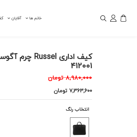
خانم ها
آقایان
کف
کیف اداری Russel چرم 
412001
۸,۹۸۰,۰۰۰
تومان
۷,۳۶۳,۶۰۰
تومان
انتخاب رنگ