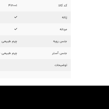
کد کالا:
412001
زنانه
مردانه
جنس رویه
چرم طبیعی
جنس آستر
چرم طبیعی - 
توضیحات