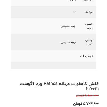
کد کالا:
220031
مردانه
جنس
چرم طبیعی
رویه
جنس
چرم طبیعی
آستر
توضیحات
کفش کامفورت مردانه Pathos چرم آگوست
220031
۶,۹۸۰,۰۰۰
تومان
۵,۷۲۳,۶۰۰
تومان