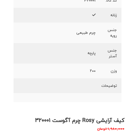
کد کالا:
320001
زنانه
جنس
چرم طبیعی
رویه
جنس
پارچه
آستر
وزن
۲۰۰
توضیحات
کیف آرایشی Rosy چرم آگوست 320001
۱,۹۸۰,۰۰۰
تومان