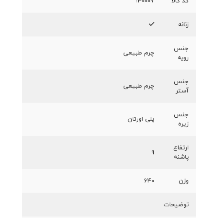
کد کالا:
140007
زنانه
جنس
چرم طبیعی
رویه
جنس
چرم طبیعی
آستر
جنس
پلی اورتان
زیره
ارتفاع
۹
پاشنه
وزن
۶۴۰
توضیحات