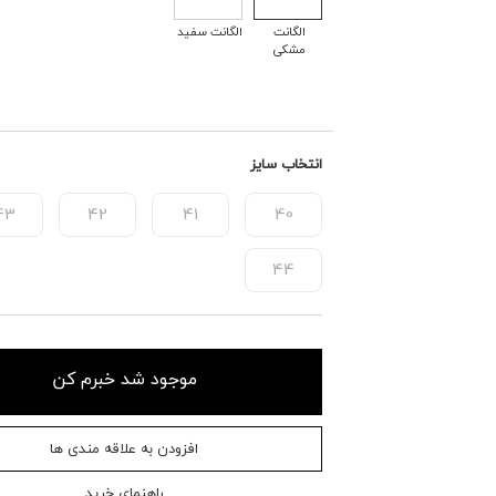
الگانت
الگانت سفید
مشکی
انتخاب سایز
43
42
41
40
44
موجود شد خبرم کن
افزودن به علاقه مندی ها
راهنمای خرید