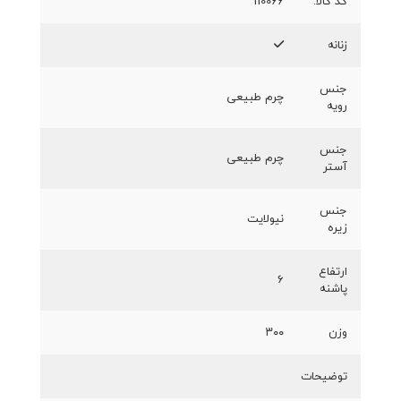
کد کالا:
110066
زنانه
جنس
چرم طبیعی
رویه
جنس
چرم طبیعی
آستر
جنس
نیولایت
زیره
ارتفاع
۶
پاشنه
وزن
۳۰۰
توضیحات