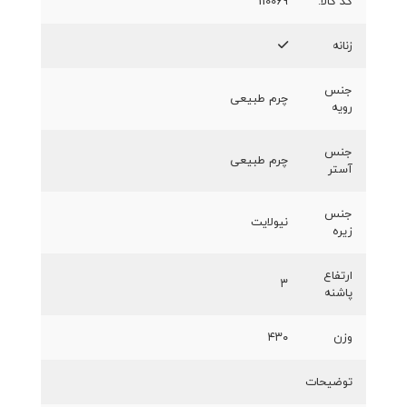
کد کالا:
110069
زنانه
جنس
چرم طبیعی
رویه
جنس
چرم طبیعی
آستر
جنس
نیولایت
زیره
ارتفاع
۳
پاشنه
وزن
۴۳۰
توضیحات