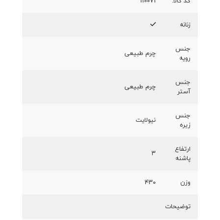
کد کالا:
110071
زنانه
جنس
چرم طبیعی
رویه
جنس
چرم طبیعی
آستر
جنس
نیولایت
زیره
ارتفاع
۳
پاشنه
وزن
۴۳۰
توضیحات