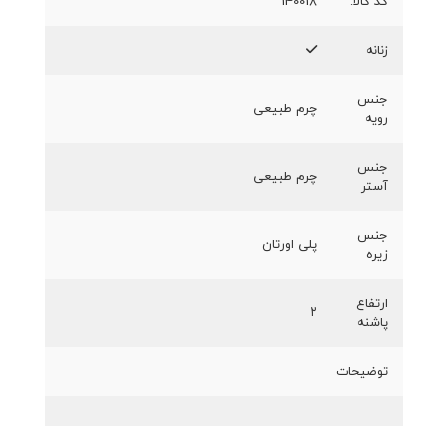
کد کالا:
140018
زنانه
جنس
چرم طبیعی
رویه
جنس
چرم طبیعی
آستر
جنس
پلی اورتان
زیره
ارتفاع
۲
پاشنه
توضیحات