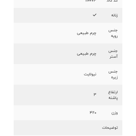
کد کالا:
110073
زنانه
جنس
چرم طبیعی
رویه
جنس
چرم طبیعی
آستر
جنس
نیولایت
زیره
ارتفاع
۳
پاشنه
وزن
۴۲۰
توضیحات