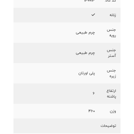
کد کالا:
140013
زنانه
جنس
چرم طبیعی
رویه
جنس
چرم طبیعی
آستر
جنس
پلی اورتان
زیره
ارتفاع
۶
پاشنه
وزن
۴۶۰
توضیحات