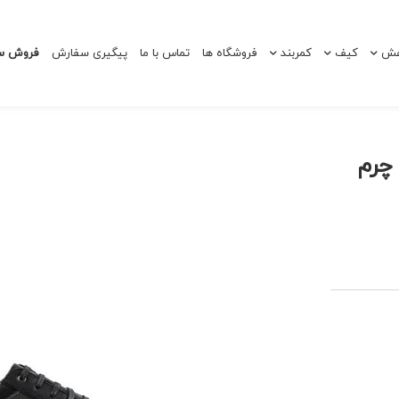
ش
کیف
کمربند
فروشگاه ها
تماس با ما
پیگیری سفارش
فروش سا
فش مردانه اسپرت 220035 چرم