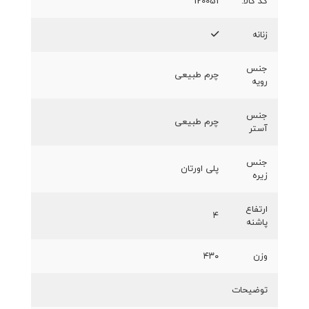
کد کالا:
120051
زنانه
جنس
چرم طبیعی
رویه
جنس
چرم طبیعی
آستر
جنس
پلی اورتان
زیره
ارتفاع
۴
پاشنه
وزن
۴۳۰
توضیحات