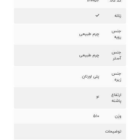
کد کالا:
120056
زنانه
جنس
چرم طبیعی
رویه
جنس
چرم طبیعی
آستر
جنس
پلی اورتان
زیره
ارتفاع
۴
پاشنه
وزن
۵۱۰
توضیحات