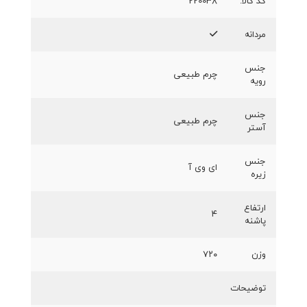
کد کالا:
220038
مردانه
جنس
چرم طبیعی
رویه
جنس
چرم طبیعی
آستر
جنس
ای وی آ
زیره
ارتفاع
۴
پاشنه
وزن
۷۲۰
توضیحات