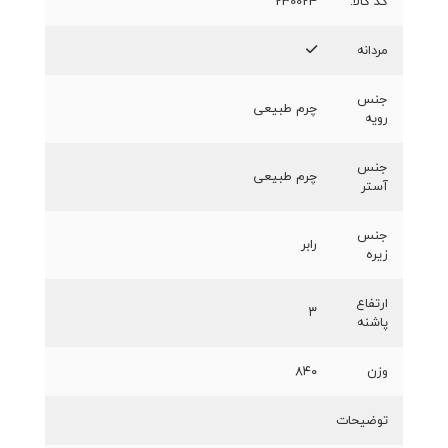
کد کالا:
230024
مردانه
جنس
چرم طبیعی
رویه
جنس
چرم طبیعی
آستر
جنس
رابر
زیره
ارتفاع
۳
پاشنه
وزن
۸۴۰
توضیحات