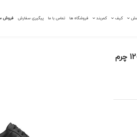
ش
کیف
کمربند
فروشگاه ها
تماس با ما
پیگیری سفارش
فروش سا
کفش چرم اسپرت زنانه 120057 چرم