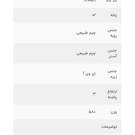
کد کالا:
120059
زنانه
جنس
چرم طبیعی
رویه
جنس
چرم طبیعی
آستر
جنس
ای وی آ
زیره
ارتفاع
۳
پاشنه
وزن
۵۸۰
توضیحات