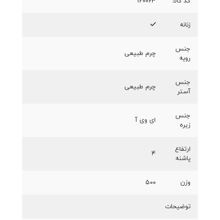
کد کالا:
120063
زنانه
جنس
چرم طبیعی
رویه
جنس
چرم طبیعی
آستر
جنس
ای وی آ
زیره
ارتفاع
۴
پاشنه
وزن
۵۰۰
توضیحات