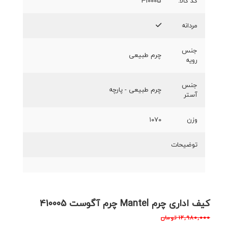
کد کالا:
410005
مردانه
جنس
چرم طبیعی
رویه
جنس
چرم طبیعی - پارچه
آستر
وزن
۱۰۷۰
توضیحات
کیف اداری چرم Mantel چرم آگوست 410005
۱۲,۹۸۰,۰۰۰
تومان