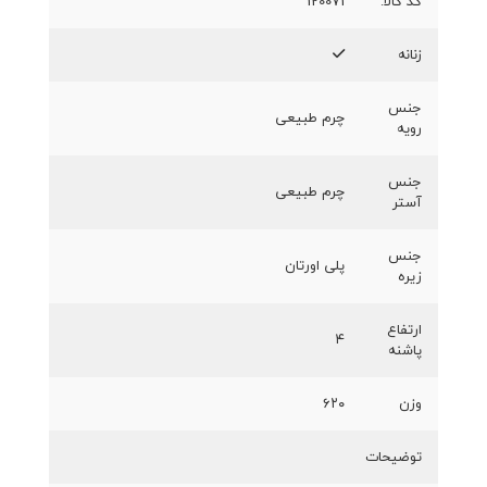
کد کالا:
120071
زنانه
جنس
چرم طبیعی
رویه
جنس
چرم طبیعی
آستر
جنس
پلی اورتان
زیره
ارتفاع
۴
پاشنه
وزن
۶۲۰
توضیحات