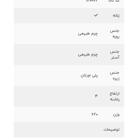
کد کالا:
120072
زنانه
جنس
چرم طبیعی
رویه
جنس
چرم طبیعی
آستر
جنس
پلی اورتان
زیره
ارتفاع
۴
پاشنه
وزن
۶۲۰
توضیحات