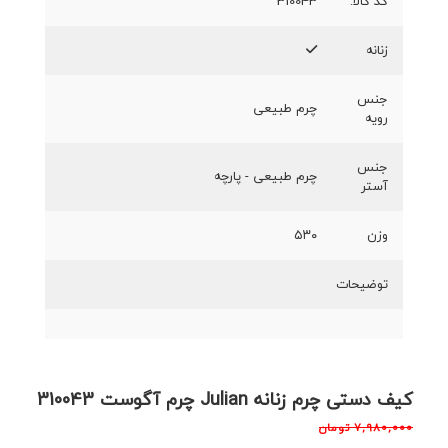
کد کالا:
310043
زنانه
جنس
چرم طبیعی
رویه
جنس
چرم طبیعی - پارچه
آستر
وزن
۵۳۰
توضیحات
کیف دستی چرم زنانه Julian چرم آگوست 310043
۷,۹۸۰,۰۰۰
تومان