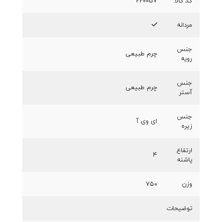
کد کالا:
220057
مردانه
جنس
چرم طبیعی
رویه
جنس
چرم طبیعی
آستر
جنس
ای وی آ
زیره
ارتفاع
۴
پاشنه
وزن
۷۵۰
توضیحات