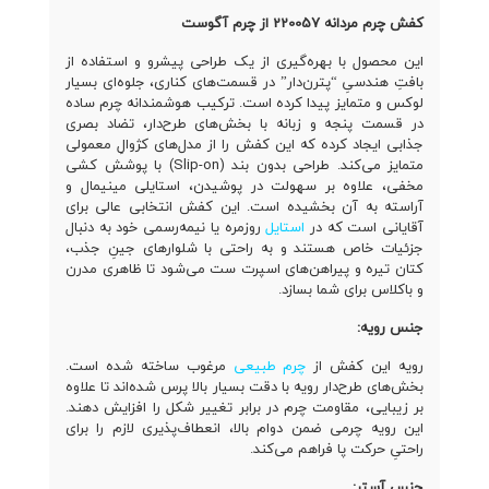
کفش چرم مردانه 220057 از چرم آگوست
این محصول با بهره‌گیری از یک طراحی پیشرو و استفاده از
بافتِ هندسیِ “پترن‌دار” در قسمت‌های کناری، جلوه‌ای بسیار
لوکس و متمایز پیدا کرده است. ترکیب هوشمندانه چرم ساده
در قسمت پنجه و زبانه با بخش‌های طرح‌دار، تضاد بصری
جذابی ایجاد کرده که این کفش را از مدل‌های کژوالِ معمولی
متمایز می‌کند. طراحی بدون بند (Slip-on) با پوشش کشی
مخفی، علاوه بر سهولت در پوشیدن، استایلی مینیمال و
آراسته به آن بخشیده است. این کفش انتخابی عالی برای
آقایانی است که در
استایل
روزمره یا نیمه‌رسمی خود به دنبال
جزئیات خاص هستند و به راحتی با شلوارهای جینِ جذب،
کتان تیره و پیراهن‌های اسپرت ست می‌شود تا ظاهری مدرن
و باکلاس برای شما بسازد.
جنس رویه:
رویه این کفش از
چرم طبیعی
مرغوب ساخته شده است.
بخش‌های طرح‌دار رویه با دقت بسیار بالا پرس شده‌اند تا علاوه
بر زیبایی، مقاومت چرم در برابر تغییر شکل را افزایش دهند.
این رویه چرمی ضمن دوام بالا، انعطاف‌پذیری لازم را برای
راحتیِ حرکت پا فراهم می‌کند.
جنس آستر: