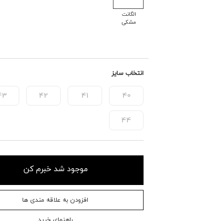
الگانت
مشکی
انتخاب سایز
43
42
41
40
44
موجود شد خبرم کن
افزودن به علاقه مندی ها
راهنمای خرید