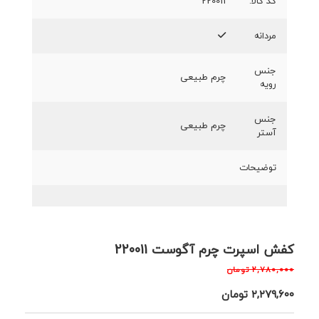
کد کالا:
220011
مردانه
جنس
چرم طبیعی
رویه
جنس
چرم طبیعی
آستر
توضیحات
کفش اسپرت چرم آگوست 220011
۲,۷۸۰,۰۰۰
تومان
۲,۲۷۹,۶۰۰
تومان