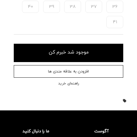
40
39
38
37
36
41
موجود شد خبرم کن
افزودن به علاقه مندی ها
راهنمای خرید
آگوست
ما را دنبال کنید