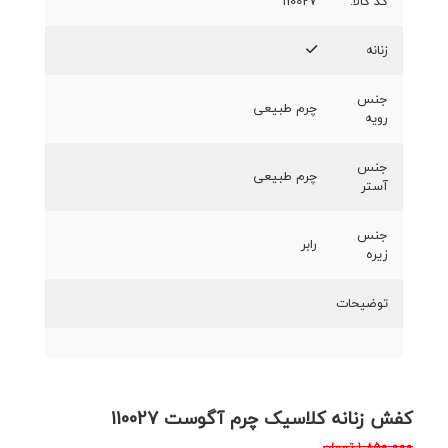
کد کالا:
110027
زنانه
جنس
چرم طبیعی
رویه
جنس
چرم طبیعی
آستر
جنس
رابر
زیره
توضیحات
کفش زنانه کلاسیک چرم آگوست 110027
۱,۸۵۰,۰۰۰
تومان