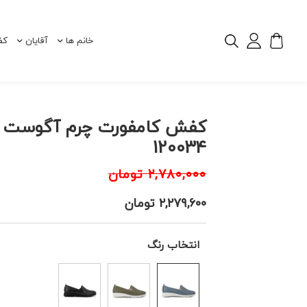
خانم ها
آقایان
کف
کفش کامفورت چرم آگوست
120034
۲,۷۸۰,۰۰۰
تومان
۲,۲۷۹,۶۰۰
تومان
انتخاب رنگ