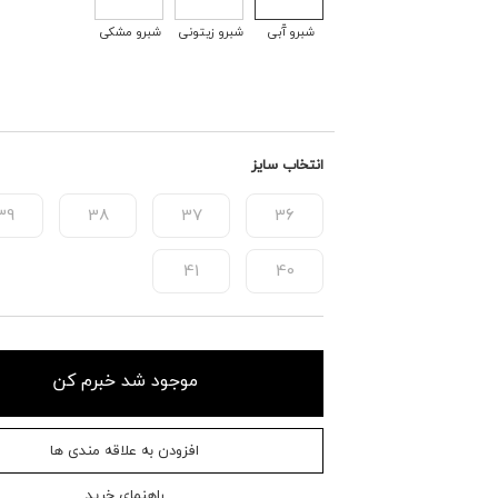
شبرو آّبی
شبرو زیتونی
شبرو مشکی
انتخاب سایز
39
38
37
36
41
40
موجود شد خبرم کن
افزودن به علاقه مندی ها
راهنمای خرید