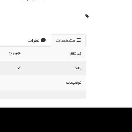
مشخصات
نظرات
کد کالا:
120034
زنانه
توضیحات