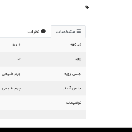
مشخصات
نظرات
کد کالا:
110016
زنانه
جنس رویه
چرم طبیعی
جنس آستر
چرم طبیعی
توضیحات